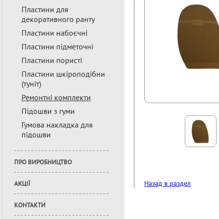
Пластини для
декоративного ранту
Пластини набоєчні
Пластини підметочні
Пластини пористі
Пластини шкіроподібни
(туніт)
Ремонтні комплекти
Підошви з гуми
Гумова накладка для
підошви
ПРО ВИРОБНИЦТВО
Назад в раздел
АКЦІЇ
КОНТАКТИ