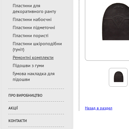
Пластини для
декоративного ранту
Пластини набоєчні
Пластини підметочні
Пластини пористі
Пластини шкіроподібни
(туніт)
Ремонтні комплекти
Підошви з гуми
Гумова накладка для
підошви
ПРО ВИРОБНИЦТВО
Назад в раздел
АКЦІЇ
КОНТАКТИ